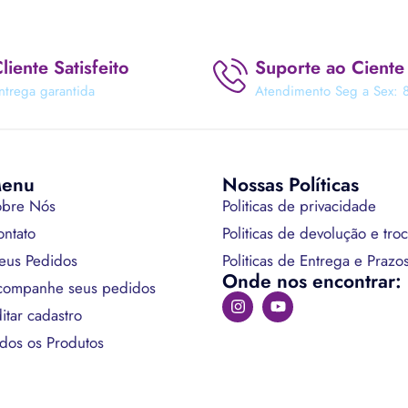
liente Satisfeito
Suporte ao Ciente
ntrega garantida
Atendimento Seg a Sex: 8
enu
Nossas Políticas
obre Nós
Politicas de privacidade
ntato
Politicas de devolução e tro
eus Pedidos
Politicas de Entrega e Prazo
Onde nos encontrar:
companhe seus pedidos
itar cadastro
dos os Produtos